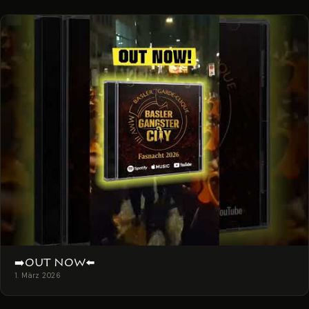
➡️OUT NOW⬅️
1. März 2026