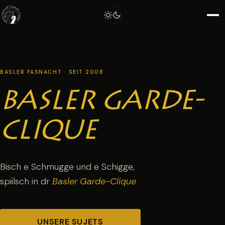
Home
BASLER FASNACHT · SEIT 2008
Sujets
BASLER GARDE-
Mitglieder
CLIQUE
Stygli
Bisch e Schmugge und e Schigge,
spiilsch in dr
Basler Garde-Clique
Kontakt
UNSERE SUJETS